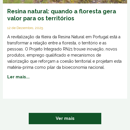
Resina Natural, a matéria-prima que
nasce no pinhal
14 de Novembro, 2025
 a
A Resina Natural, um recurso natural sustentável proveniente
do pinhal, gera valor e promove a gestão florestal,
promovendo a coesão territorial e a indústria. A espécie
pinheiro-bravo (Pinus pinaster) é a principal produtora, e a
ta
sua transformação industrial gera inúmeros produtos e
utilizações que usamos diariamente. Da floresta ao nosso
Ler mais...
Ver mais