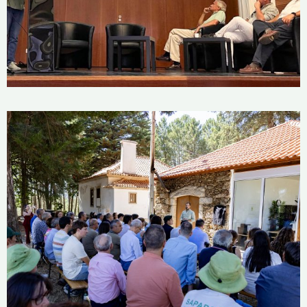
Manso no Alentejo Litoral»
18 de Setembro, 2025
Inauguração da Academia do
Resineiro
25 de Julho, 2025