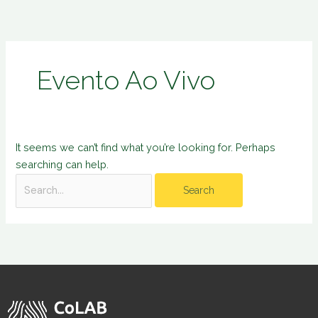
Skip
Search
to
for:
content
Evento Ao Vivo
It seems we can’t find what you’re looking for. Perhaps
searching can help.