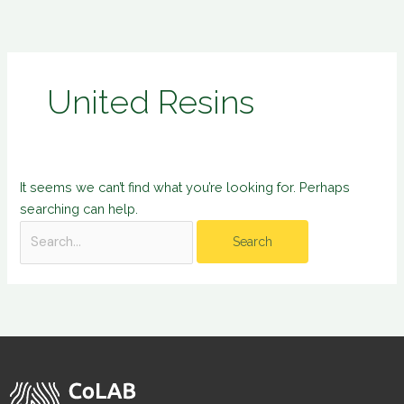
Skip
Search
to
for:
content
United Resins
It seems we can’t find what you’re looking for. Perhaps
searching can help.