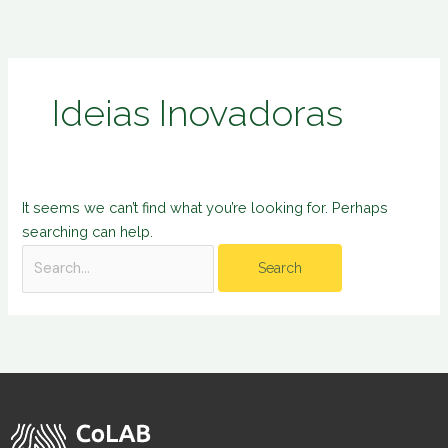
Skip
Search
to
for:
content
Ideias Inovadoras
It seems we can’t find what you’re looking for. Perhaps
searching can help.