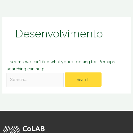
Skip
Search
to
for:
content
Desenvolvimento
It seems we can’t find what you’re looking for. Perhaps
searching can help.